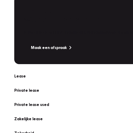
Plan een
Werkplaatsafspraak
Is uw auto toe aan Onderhoud, Bandenwissel of een Va
Maak een afspraak
Lease
Private lease
Private lease used
Zakelijke lease