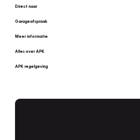
Direct naar
Garageafspraak
Meer informatie
Alles over APK
APK regelgeving
APK Keuring bij Vakgarage!
Is het weer tijd voor de jaarlijkse APK? Ga snel naar V