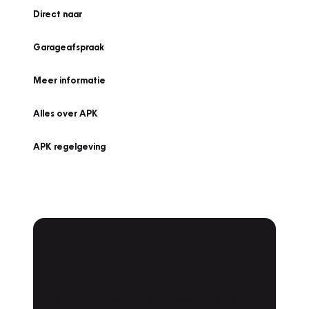
Direct naar
Garageafspraak
Meer informatie
Alles over APK
APK regelgeving
APK Keuring bij
Vakgarage!
Is het weer tijd voor de jaarlijkse APK? Ga