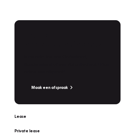
Plan een
Werkplaatsafspraak
Is uw auto toe aan Onderhoud,
Bandenwissel of een Vakantiecheck? Plan
online een afspraak!
Maak een afspraak
Lease
Private lease