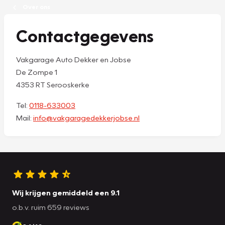
Over ons
Contactgegevens
Vakgarage Auto Dekker en Jobse
De Zompe 1
4353 RT Serooskerke
Tel:
0118-633003
Mail:
info@vakgaragedekkerjobse.nl
Wij krijgen gemiddeld een 9.1
o.b.v. ruim 659 reviews