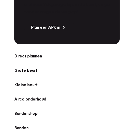
snel naar Vakgarage bij u in de buurt, en ga
zonder zorgen de weg op!
Plan een APK in
Direct plannen
Grote beurt
Kleine beurt
Airco onderhoud
Bandenshop
Banden