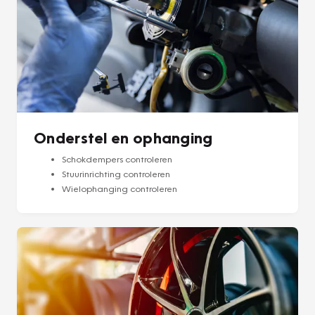
Onderstel en ophanging
Schokdempers controleren
Stuurinrichting controleren
Wielophanging controleren