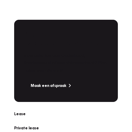
Plan een
Werkplaatsafspraak
Is uw auto toe aan Onderhoud,
Bandenwissel of een Vakantiecheck? Plan
online een afspraak!
Maak een afspraak
Lease
Private lease