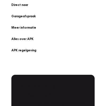
Direct naar
Garageafspraak
Meer informatie
Alles over APK
APK regelgeving
APK Keuring bij
Vakgarage!
Is het weer tijd voor de jaarlijkse APK? Ga