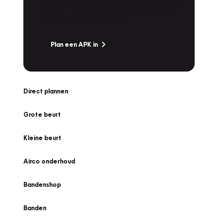
snel naar Vakgarage bij u in de buurt, en ga
zonder zorgen de weg op!
Plan een APK in
Direct plannen
Grote beurt
Kleine beurt
Airco onderhoud
Bandenshop
Banden