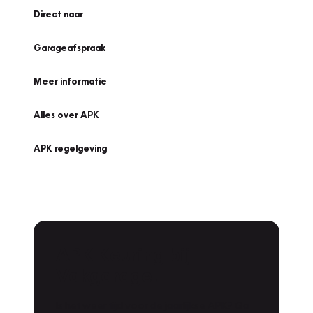
Direct naar
Garageafspraak
Meer informatie
Alles over APK
APK regelgeving
APK Keuring bij
Vakgarage!
Is het weer tijd voor de jaarlijkse APK? Ga