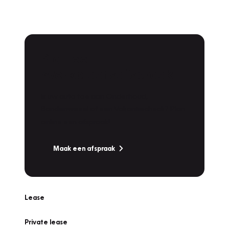
Plan een
Werkplaatsafspraak
Is uw auto toe aan Onderhoud,
Bandenwissel of een Vakantiecheck? Plan
online een afspraak!
Maak een afspraak
Lease
Private lease