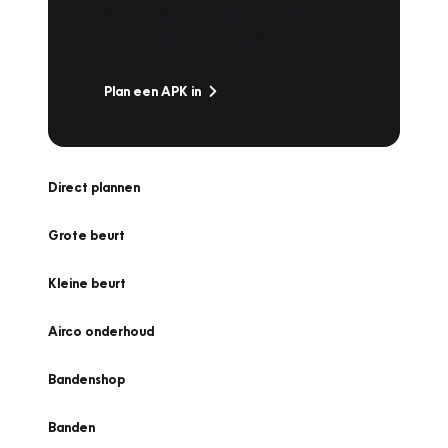
snel naar Vakgarage bij u in de buurt, en ga
zonder zorgen de weg op!
Plan een APK in
Direct plannen
Grote beurt
Kleine beurt
Airco onderhoud
Bandenshop
Banden