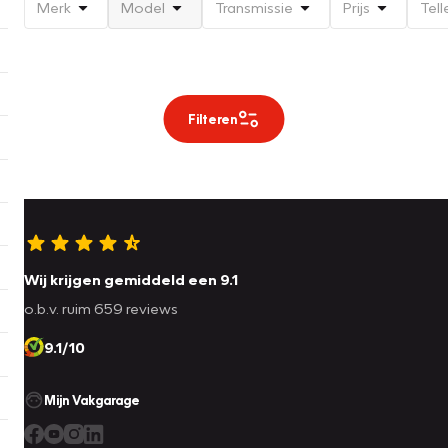
Merk
Model
Transmissie
Prijs
Tell
Filteren
Wij krijgen gemiddeld een 9.1
o.b.v. ruim 659 reviews
9.1/10
Mijn Vakgarage