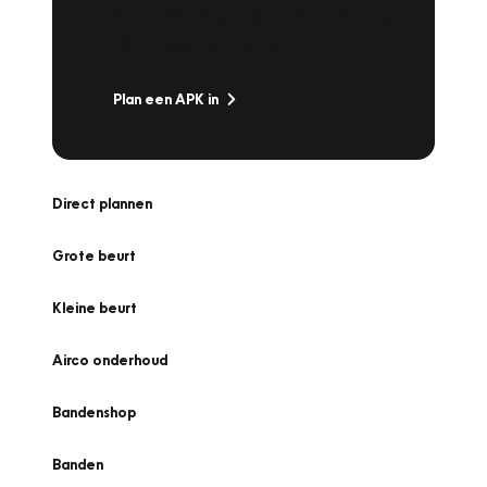
snel naar Vakgarage bij u in de buurt, en ga
zonder zorgen de weg op!
Plan een APK in
Direct plannen
Grote beurt
Kleine beurt
Airco onderhoud
Bandenshop
Banden