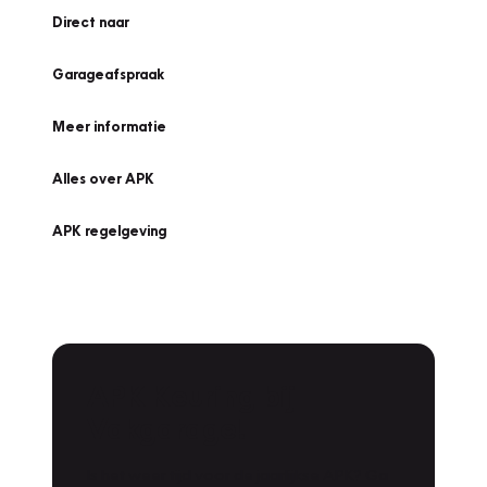
Direct naar
Garageafspraak
Meer informatie
Alles over APK
APK regelgeving
APK Keuring bij
Vakgarage!
Is het weer tijd voor de jaarlijkse APK? Ga