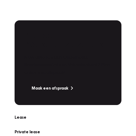
Plan een
Werkplaatsafspraak
Is uw auto toe aan Onderhoud,
Bandenwissel of een Vakantiecheck? Plan
online een afspraak!
Maak een afspraak
Lease
Private lease